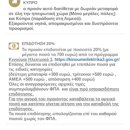
ΚΎΠΡΟ
ο προιόν αυτό διατίθεται με δωρεάν μεταφορά
σε όλη την ηπειρωτική χώρα (Μόνο μεγάλες πόλεις)
και Κύπρο (παράδοση στη Λεμεσό).
Εξαιρούνται νησιά, απομακρυσμένοι και δυσπρόσιτοι
προορισμοί.
ΕΠΙΔΌΤΗΣΗ 20%
Το προιόν επιδοτείται με ποσοστό 20% (με
μέγιστο ποσό τα 700 ευρώ) από το πρόγραμμα
Κινούμαι Ηλεκτρικά 3
.
https://kinoumeilektrika3.gov.gr/
Επίσης δύναται να επιδοτηθεί με επιπλέον ποσά για
τις ειδικές κατηγορίες
(δεύτερη μπαταρία +300 ευρώ, τρίτεκνοι +500 ευρώ ,
ΑΜΕΑ +500 ευρώ , απόσυρση +400 ευρώ)
Όλες οι αναγραφόμενες αρχικές τιμές
συμπεριλαμβάνουν ΦΠΑ και
είναι πρό οποιασδήποτε
επιδότησης.
Για την αγορά του προιόντος καταβάλεται το αρχικό
ποσό και κατόπιν γίνεται αίτηση για την καταβολή της
επιδότησης.
Τα ποσά επιδότησης υπολογίζονται επί του καθαρού
ποσού χωρίς τον ΦΠΑ.