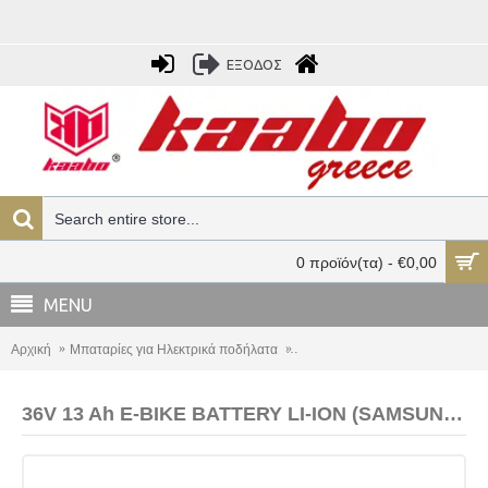
ΕΞΟΔΟΣ
0 προϊόν(τα) - €0,00
MENU
Αρχική
Μπαταρίες για Ηλεκτρικά ποδήλατα
36V 13 Ah E-BIKE BATTERY LI-I
36V 13 Ah E-BIKE BATTERY LI-ION (SAMSUNG) επαναφορτιζόμενη έτοιμη για χρήση (χωρίς φορτιστή)