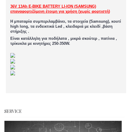
36V 13Ah E-BIKE BATTERY LI-ION (SAMSUNG)
επαναφορτιζόμενη έτοιμη για χρήση (χωρίς φορτιστή)
Η μπαταρία συμπεριλαμβάνει, τα στοιχεία (Samsung), κουτί
high long, τα ενδεικτικά Led , κλειδαριά με κλειδί ,βάση
στήριξης .
Eίναι κατάλληλη για ποδήλατα , μικρά σκούτερ , πατίνια ,
τρίκυκλα με κινητήρες 250-350W.
SERVICE