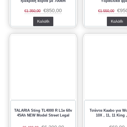
ηλεκρική κόρνα με 700km
Υδραυλικά φρέ
€850,00
€95
€1.350,00
€1.550,00
Καλάθι
Καλάθι
TALARIA Sting TL4000 R L1e 60v
Τσάντα Kaabo για Wo
45Ah NEW Model Street Legal
10Χ , 11, 11 King 