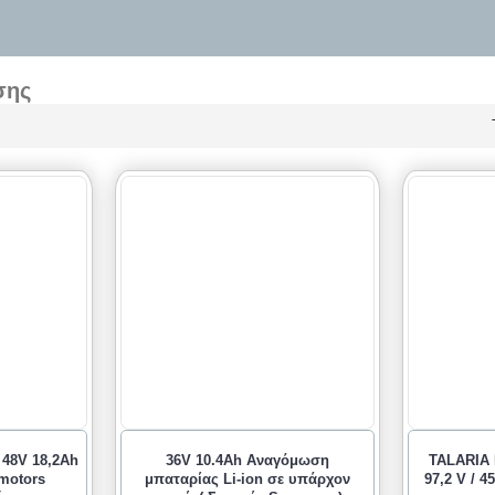
σης
 48V 18,2Ah
36V 10.4Ah Αναγόμωση
TALARIA
motors
μπαταρίας Li-ion σε υπάρχον
97,2 V / 