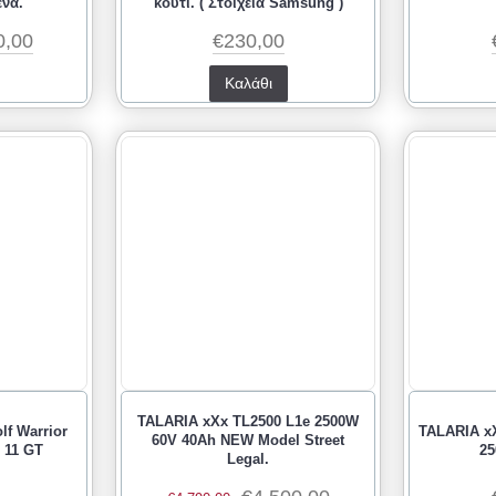
να.
κουτί. ( Στοιχεία Samsung )
0,00
€230,00
Καλάθι
TALARIA xXx TL2500 L1e 2500W
lf Warrior
TALARIA x
60V 40Ah NEW Model Street
, 11 GT
25
Legal.