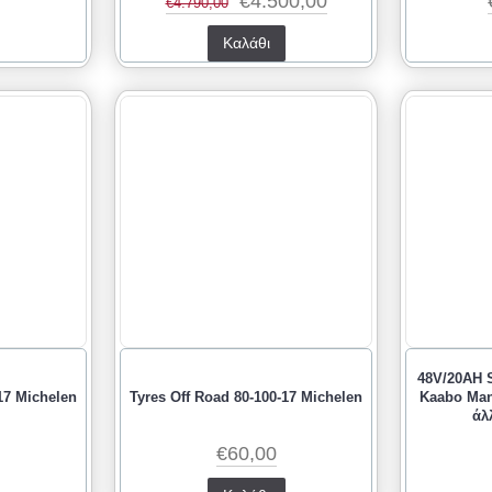
€4.500,00
€4.790,00
Καλάθι
48V/20AH 
17 Michelen
Tyres Off Road 80-100-17 Michelen
Kaabo Mant
άλ
€60,00