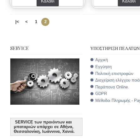
Καλάθι
Καλάθι
|<
<
1
2
SERVICE
ΥΠΟΣΤΉΡΙΞΗ ΠΕΛΑΤΏΝ
Αρχική
Εγγύηση
Πολιτική επιστροφών
Διαχείριση ελέγχου ποιό
Παράπονα Online.
GDPR
Μέθοδοι Πληρωμής - Pa
SERVICE των προιόντων και
μπαταριών υπάρχει σε Αθήνα,
Θεσσαλονίκη, Ιωάννινα, Χανιά.