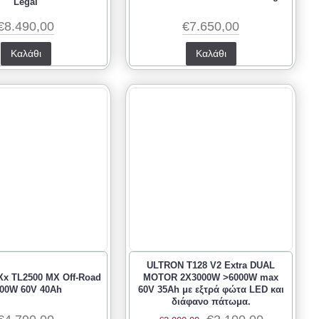
Legal
€8.490,00
€7.650,00
Καλάθι
Καλάθι
ULTRON T128 V2 Extra DUAL
Xx TL2500 MX Off-Road
MOTOR 2X3000W >6000W max
00W 60V 40Ah
60V 35Ah με εξτρά φώτα LED και
διάφανο πάτωμα.