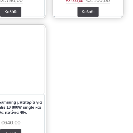
€4.790,00
€2.100,00
€3.000,00
Καλάθι
Καλάθι
Samsung μπαταρία για
is 10 800W single και
λα πατίνια 48v.
€640,00