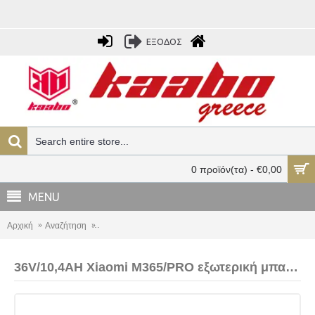
ΕΞΟΔΟΣ
0 προϊόν(τα) - €0,00
MENU
Αρχική
Αναζήτηση
36V/10,4AH Xiaomi M365/PRO εξωτερική μπαταρία Sa
36V/10,4AH Xiaomi M365/PRO εξωτερική μπαταρία Samsung 36V/10,4AH