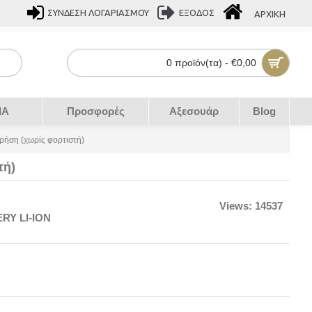
ΣΎΝΔΕΣΗ ΛΟΓΑΡΙΑΣΜΟΎ
ΕΞΟΔΟΣ
ΑΡΧΙΚΉ
0 προϊόν(τα) - €0,00
IA
Προσφορές
Αξεσουάρ
Blog
ρήση (χωρίς φορτιστή)
τή)
Views: 14537
ERY LI-ION