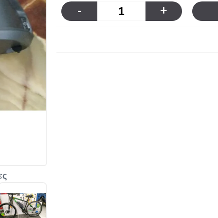
-
+
ες